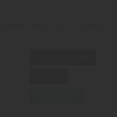
itätsprodukten - von Ihrem Fachmann für Boden &
!
Serviceleistungen
Kontakt
ng
Jetzt anrufen
g