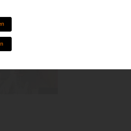
en
rn