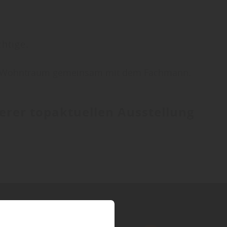
htige.
hren Wohntraum gemeinsam mit dem Fachmann.
erer topaktuellen Ausstellung