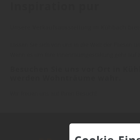
Inspiration pur
Unsere Verkaufsausstellung in Kühbach biet
Lassen Sie sich von uns in die Welt der Fliese
Wenn es um Ihre Innenraumgestaltung geht auf z
Besuchen Sie uns vor Ort in Kü
werden Wohnträume wahr.
Wir freuen uns auf Ihren Besuch!