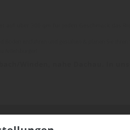
et auf über 300 qm für jeden Geschmack das Ric
n und Böden entführen und gestalten & planen Sie I
u Aidelsburger!
hbach/Winden, nahe Dachau. In uns