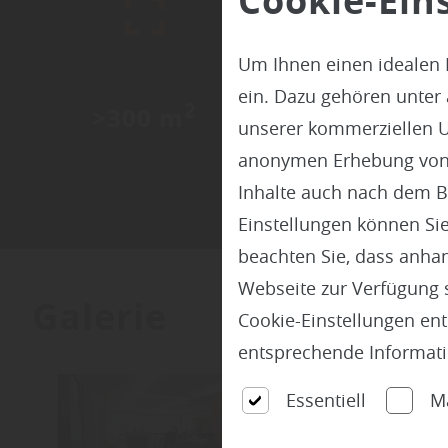
Cookie-Ein
Um Ihnen einen idealen 
ein. Dazu gehören unter
Fliese
2
>300 m
unserer kommerziellen U
anonymen Erhebung von St
Inhalte auch nach dem B
Einstellungen können Sie
beachten Sie, dass anhand
Webseite zur Verfügung s
Galerie
Cookie-Einstellungen en
entsprechende Informat
Essentiell
M