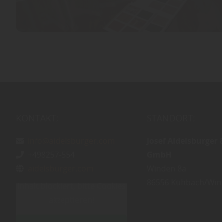
KONTAKT:
STANDORT:
info@aidelsburger.com
Josef Aidelsburger
+498257-554
GmbH
aidelsburger.com
Winden 8a
86556
Kühbach/Win
Inhalt blockiert, bitte Cookies
akzeptieren!