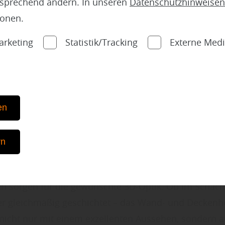
atz zu dem mit Nut und Feder ausgestatteten Profilho
tsprechend ändern. In unseren
Datenschutzhinweisen
rker das Paneel direkt auf die Wand. Ein Streichen 
ionen.
 der Wandverkleidung ist nicht notwendig. Die Fliese
arketing
Statistik/Tracking
Externe Med
platte oder einem Textilgewebe vormontiert und somi
it.
der aus Echtholz gibt es in verschiedenen Formen za
uancen. Von hell bis dunkel und von dezent bis lebe
en
ibt es eine reiche Auswahl. Somit entsteht mit ein pa
n Handgriffen entweder eine topmoderne oder auch r
rn
. “, so Aidelsburger aus Kühbach/Winden.
er weiter: „Unterschiedliche Tiefen und lebhaft strukt
n sorgen für die gewünschte 3D-Optik. Ob im Schach
r gleichmäßig geschichtet – das Wand- und Deckenh
nicht nur mit einem exzellenten Aussehen, sondern 