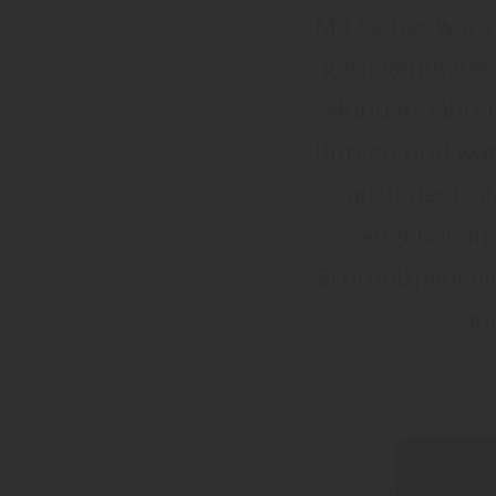
Mit seiner warm
gern genutztes 
Hundert Jahren.
Burgen und ware
auch der Isol
Angebot an 
Echtholzpaneele
au